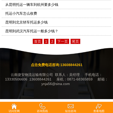
从昆明托运一辆车到杭州要多少钱
托运小汽车怎么收费
昆明到北京轿车托运多少钱
昆明到武汉汽车托运一般多少钱？
首页
1
2
下一页
尾页
点击免费电话咨询:13608844261
云南捷安物流运输有限公司 联系人：吴经理 手机电话：
13330506606 13608844261 座机：0871-68365859 邮箱：
ynja56@sina.com
访问官网
咨询热线
短信咨询
查看地图
返回首页
一键拨号
短信联系
在线咨询