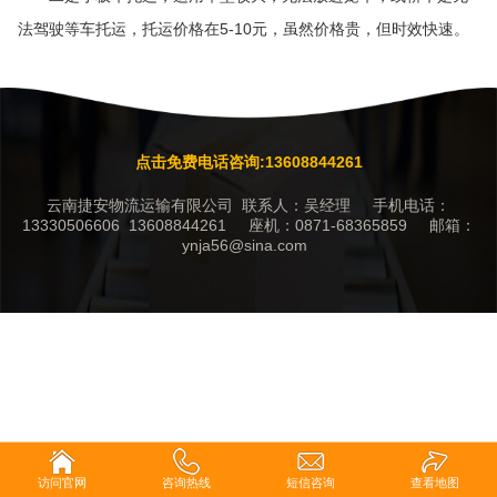
法驾驶等车托运，托运价格在5-10元，虽然价格贵，但时效快速。
点击免费电话咨询:13608844261
云南捷安物流运输有限公司 联系人：吴经理 手机电话：
13330506606 13608844261 座机：0871-68365859 邮箱：
ynja56@sina.com
访问官网
咨询热线
短信咨询
查看地图
返回首页
一键拨号
短信联系
在线咨询