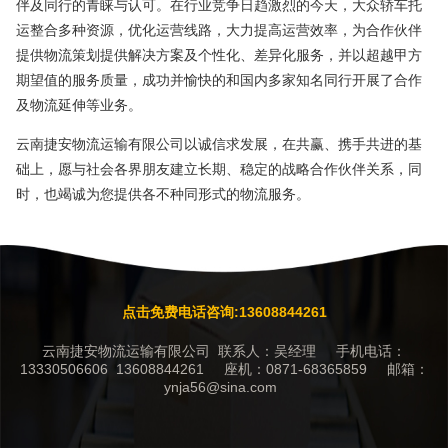
伴及同行的青睐与认可。在行业竞争日趋激烈的今天，大众轿车托
运整合多种资源，优化运营线路，大力提高运营效率，为合作伙伴
提供物流策划提供解决方案及个性化、差异化服务，并以超越甲方
期望值的服务质量，成功并愉快的和国内多家知名同行开展了合作
及物流延伸等业务。
云南捷安物流运输有限公司以诚信求发展，在共赢、携手共进的基
础上，愿与社会各界朋友建立长期、稳定的战略合作伙伴关系，同
时，也竭诚为您提供各不种同形式的物流服务。
点击免费电话咨询:13608844261
云南捷安物流运输有限公司 联系人：吴经理 手机电话：
13330506606 13608844261 座机：0871-68365859 邮箱：
ynja56@sina.com