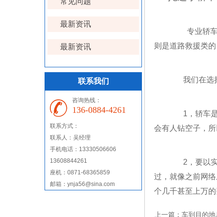
常见问题
最新资讯
专业轿
则是道路救援类的
最新资讯
我们在选择
联系我们
咨询热线：
136-0884-4261
1，轿车是价
联系方式：
会有人钻空子，所
联系人：吴经理
手机电话：13330506606
13608844261
2，要以实力
座机：0871-68365859
过，就像之前网络
邮箱：ynja56@sina.com
个几千甚至上万的
上一篇：
车到目的地