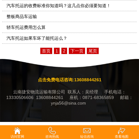
汽车托运的收费标准你知道吗？这几点你必须要知道！
整板商品车运输
轿车托运费用怎么算
汽车托运如果车坏了能托运么？
首页
1
2
下一页
尾页
点击免费电话咨询:13608844261
云南捷安物流运输有限公司 联系人：吴经理 手机电话：
13330506606 13608844261 座机：0871-68365859 邮箱：
ynja56@sina.com
访问官网
咨询热线
短信咨询
查看地图
返回首页
一键拨号
短信联系
在线咨询